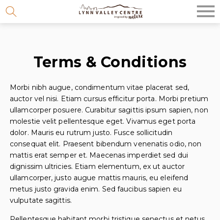
Skip
to
content
Terms & Conditions
Morbi nibh augue, condimentum vitae placerat sed,
auctor vel nisi. Etiam cursus efficitur porta. Morbi pretium
ullamcorper posuere. Curabitur sagittis ipsum sapien, non
molestie velit pellentesque eget. Vivamus eget porta
dolor. Mauris eu rutrum justo. Fusce sollicitudin
consequat elit. Praesent bibendum venenatis odio, non
mattis erat semper et. Maecenas imperdiet sed dui
dignissim ultricies. Etiam elementum, ex ut auctor
ullamcorper, justo augue mattis mauris, eu eleifend
metus justo gravida enim. Sed faucibus sapien eu
vulputate sagittis.
Pellentesque habitant morbi tristique senectus et netus