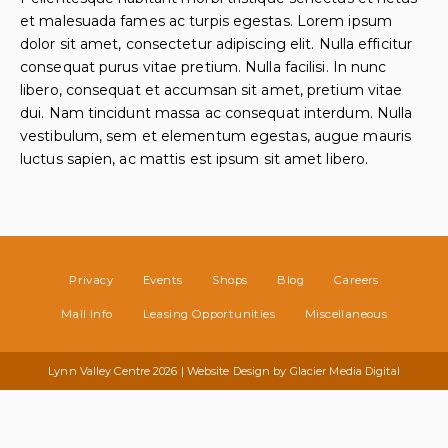
et malesuada fames ac turpis egestas. Lorem ipsum
dolor sit amet, consectetur adipiscing elit. Nulla efficitur
consequat purus vitae pretium. Nulla facilisi. In nunc
libero, consequat et accumsan sit amet, pretium vitae
dui. Nam tincidunt massa ac consequat interdum. Nulla
vestibulum, sem et elementum egestas, augue mauris
luctus sapien, ac mattis est ipsum sit amet libero.
Privacy
Events
Shops
Blog
Careers
Mall Info
Leasing Opportunities
Miscellaneous
Lynn Valley Centre 2026 | Website Design by
Glacier Media Digital