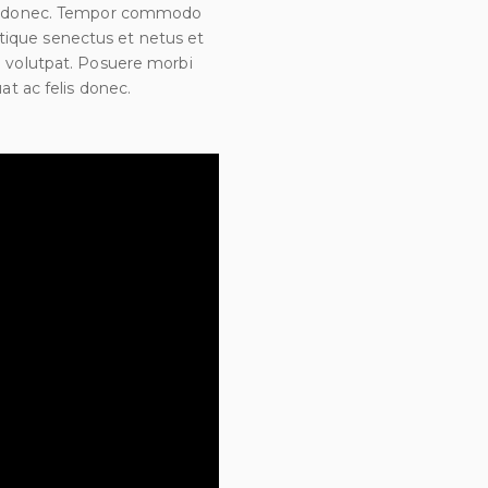
m donec. Tempor commodo
stique senectus et netus et
volutpat. Posuere morbi
t ac felis donec.