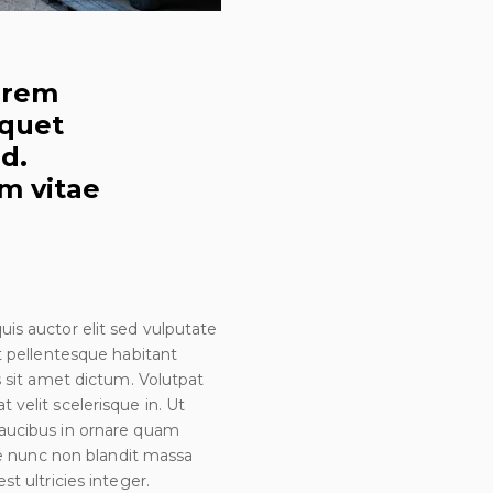
Lorem
iquet
d.
m vitae
is auctor elit sed vulputate
it pellentesque habitant
s sit amet dictum. Volutpat
 velit scelerisque in. Ut
Faucibus in ornare quam
tie nunc non blandit massa
t ultricies integer.