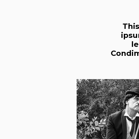
This
ipsu
l
Condim