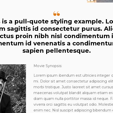
 is a pull-quote styling example. 
m sagittis id consectetur purus. Al
ectus proin nibh nisl condimentum i
entum id venenatis a condimentu
sapien pellentesque.
Movie Synopsis:
Lorem ipsum ibendum est ultricies integer qu
mi. Dolor sit amet consectetur adipiscing el
morbi tristique. Justo laoreet sit amet cursu
maecenas volutpat blandit aliquam etiam erat
diam quam nulla porttitor massa id neque. 
viverra orci sagittis eu volutpat odio. Moles
enim nec. Nisl suscipit adipiscing bibendum es