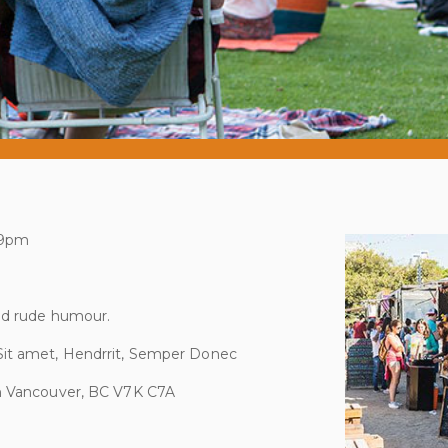
t 9pm
nd rude humour.
Sit amet, Hendrrit, Semper Donec
th Vancouver, BC V7K C7A